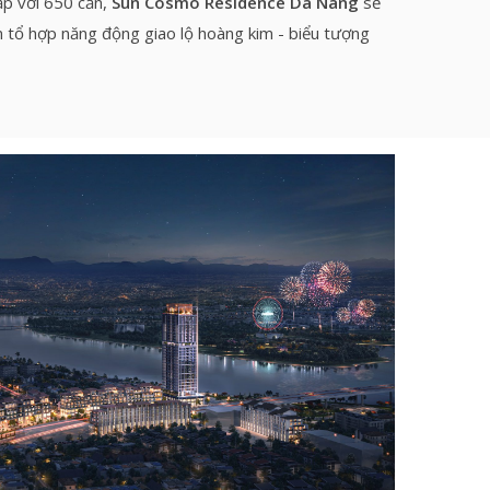
ấp với 650 căn,
Sun Cosmo Residence Da Nang
sẽ
tổ hợp năng động giao lộ hoàng kim - biểu tượng