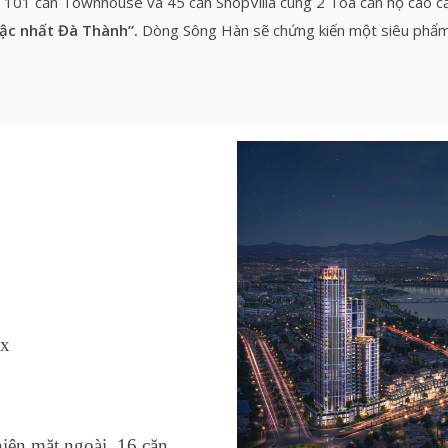
hất 101 căn Townhouse và 45 căn ShopVilla cùng 2 Toà căn hộ cao c
bậc nhất Đà Thành”.
Dòng Sông Hàn sẽ chứng kiến một siêu phẩm 
ex
iện mặt ngoài, 16 căn