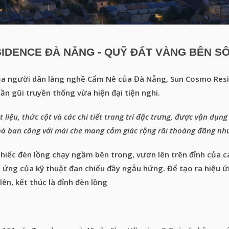
IDENCE ĐÀ NẴNG - QUỸ ĐẤT VÀNG BÊN SÔ
ủa người dân làng nghề Cẩm Nê của Đà Nẵng, Sun Cosmo Resid
ần gũi truyền thống vừa hiện đại tiện nghi.
ệu, thức cột và các chi tiết trang trí đặc trưng, được vận dụng t
̂n nhà ban công với mái che mang cảm giác rộng rãi thoáng đãng nh
iếc đèn lồng chạy ngầm bên trong, vươn lên trên đỉnh của cá
u ứng của kỹ thuật đan chiếu đầy ngẫu hứng. Để tạo ra hiệu ứn
ên, kết thúc là đỉnh đèn lồng