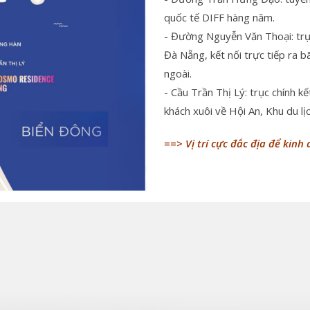
quốc tế DIFF hàng năm.
- Đường Nguyễn Văn Thoại: trụ
Đà Nẵng, kết nối trực tiếp ra 
ngoài.
- Cầu Trần Thị Lý: trục chính k
khách xuôi về Hội An, Khu du lị
==> Vị trí cực đắc địa để kinh