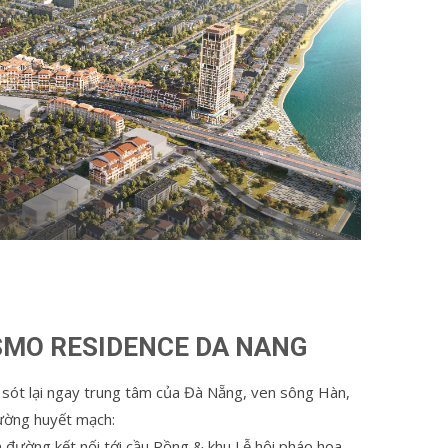
COSMO RESIDENCE DA NANG
 sót lại ngay trung tâm của Đà Nẵng, ven sông Hàn,
ường huyết mạch:
đường kết nối tới cầu Rồng & khu Lễ hội pháo hoa