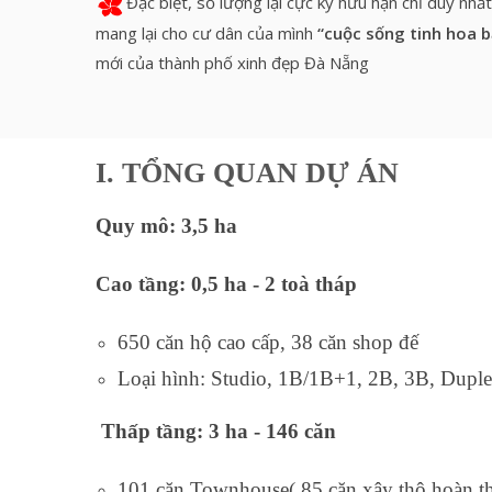
Đặc biệt, số lượng lại cực kỳ hữu hạn chỉ duy n
mang lại cho cư dân của mình
“cuộc sống tinh hoa 
mới của thành phố xinh đẹp Đà Nẵng
I. TỔNG QUAN DỰ ÁN
Quy mô: 3,5 ha
Cao tầng: 0,5 ha - 2 toà tháp
650 căn hộ cao cấp, 38 căn shop đế
Loại hình: Studio, 1B/1B+1, 2B, 3B, Dupl
Thấp tầng: 3 ha - 146 căn
101 căn Townhouse( 85 căn xây thô hoàn th