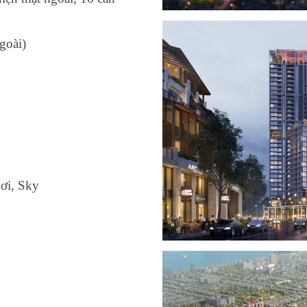
goài)
bơi, Sky