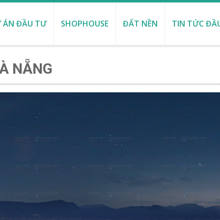
 ÁN ĐẦU TƯ
SHOPHOUSE
ĐẤT NỀN
TIN TỨC ĐẦ
ĐÀ NẴNG