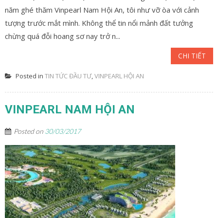
năm ghé thăm Vinpearl Nam Hội An, tôi như vỡ òa với cảnh
tượng trước mắt mình. Không thể tin nổi mảnh đất tưởng
chừng quá đỗi hoang sơ nay trở n...
CHI TIẾT
Posted in
TIN TỨC ĐẦU TƯ
,
VINPEARL HỘI AN
VINPEARL NAM HỘI AN
Posted on
30/03/2017