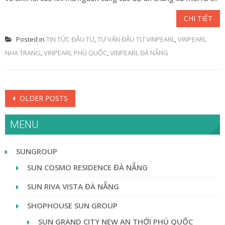
CHI TIẾT
Posted in
TIN TỨC ĐẦU TƯ
,
TƯ VẤN ĐẦU TƯ VINPEARL
,
VINPEARL
NHA TRANG
,
VINPEARL PHÚ QUỐC
,
VINPEARL ĐÀ NẴNG
Posts navigation
OLDER POSTS
MENU
SUNGROUP
SUN COSMO RESIDENCE ĐÀ NẴNG
SUN RIVA VISTA ĐÀ NẴNG
SHOPHOUSE SUN GROUP
SUN GRAND CITY NEW AN THỚI PHÚ QUỐC