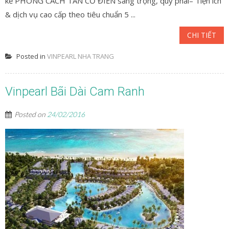
kế PHONG CÁCH TÂN CỔ ĐIỂN sang trọng, quý phái– Tiện ích
& dịch vụ cao cấp theo tiêu chuẩn 5 ...
CHI TIẾT
Posted in
VINPEARL NHA TRANG
Vinpearl Bãi Dài Cam Ranh
Posted on
24/02/2016