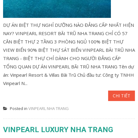
DỰ ÁN BIỆT THỰ NGHỈ DƯỠNG NÀO ĐẲNG CẤP NHẤT HIỆN
NAY? VINPEARL RESORT BÃI TRŨ NHA TRANG CHỈ CÓ 57
CĂN BIỆT THỰ 2 TẦNG 3 PHÒNG NGỦ 100% BIỆT THỰ
VIEW BIỂN 90% BIỆT THỰ SÁT BIỂN VINPEARL BÃI TRŨ NHA
TRANG - BIỆT THỰ CHỈ DÀNH CHO NGƯỜI ĐẲNG CẤP
TỔNG QUAN DỰ ÁN VINPEARL BÃI TRŨ NHA TRANG Tên dự
án: Vinpearl Resort & Villas Bãi Trũ Chủ đầu tư: Công ty TNHH
Vinpearl N...
CHI TIẾT
Posted in
VINPEARL NHA TRANG
VINPEARL LUXURY NHA TRANG